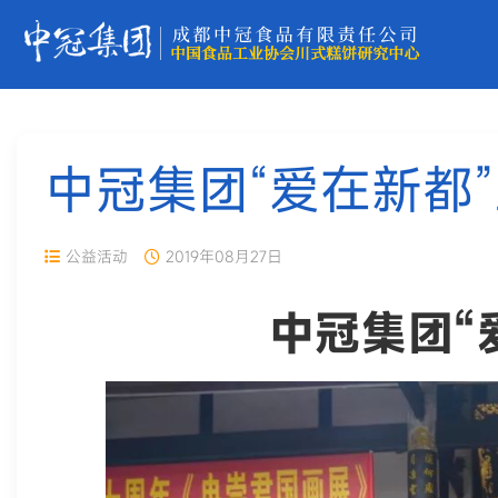
中冠集团“爱在新都
公益活动
2019年08月27日
中冠集团“