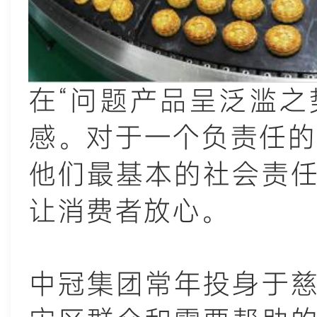
在“问题产品呈泛滥
感。对于一个负责任的
他们最基本的社会责
让消费者放心。
中冠集团常年投身于