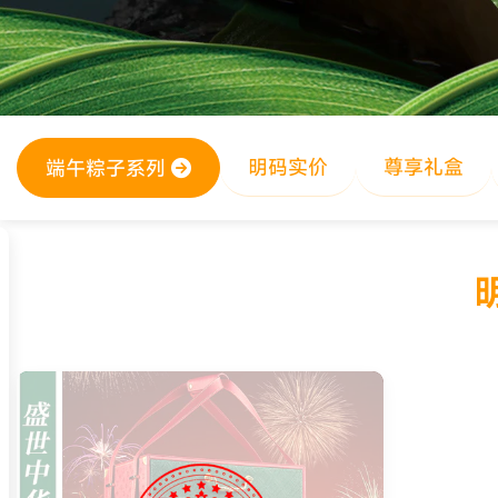
明码实价
尊享礼盒
端午粽子系列