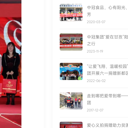
中冠食品，心有阳光
芳
2020-03-07
中冠集团“爱在甘孜”
之行
2023-11-19
“让爱飞翔，温暖校园
团开展六一捐赠新都
育学校爱心活动
2022-06-02
走到哪把爱带到哪—
团
2017-12-07
爱心义拍捐赠助力贫困