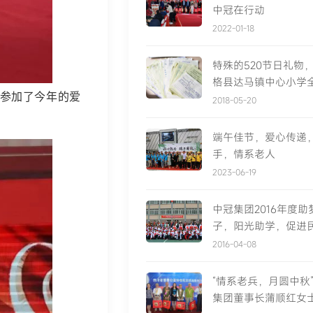
中冠在行动
2022-01-18
特殊的520节日礼物
格县达马镇中心小学
人参加了今年的爱
的“告白”
2018-05-20
端午佳节，爱心传递
手，情系老人
2023-06-19
中冠集团2016年度
子，阳光助学，促进
结行动圆满成功
2016-04-08
“情系老兵，月圆中秋
集团董事长蒲顺红女